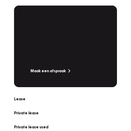
Plan een
Werkplaatsafspraak
Is uw auto toe aan Onderhoud,
Bandenwissel of een Vakantiecheck? Plan
online een afspraak!
Maak een afspraak
Lease
Private lease
Private lease used