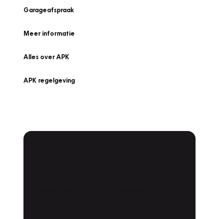
Garageafspraak
Meer informatie
Alles over APK
APK regelgeving
APK Keuring bij
Vakgarage!
Is het weer tijd voor de jaarlijkse APK? Ga
snel naar Vakgarage bij u in de buurt, en ga
zonder zorgen de weg op!