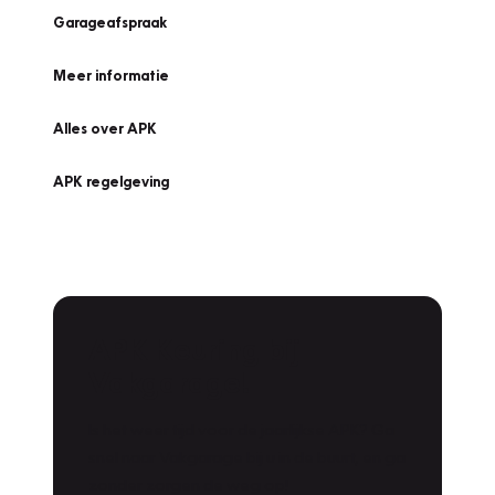
Garageafspraak
Meer informatie
Alles over APK
APK regelgeving
APK Keuring bij
Vakgarage!
Is het weer tijd voor de jaarlijkse APK? Ga
snel naar Vakgarage bij u in de buurt, en ga
zonder zorgen de weg op!