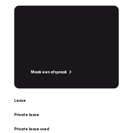
Plan een
Werkplaatsafspraak
Is uw auto toe aan Onderhoud,
Bandenwissel of een Vakantiecheck? Plan
online een afspraak!
Maak een afspraak
Lease
Private lease
Private lease used