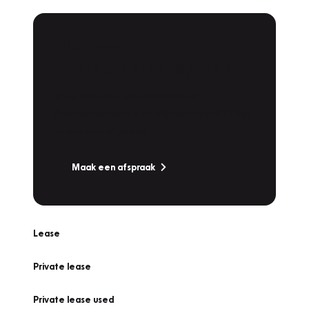
Plan een
Werkplaatsafspraak
Is uw auto toe aan Onderhoud,
Bandenwissel of een Vakantiecheck? Plan
online een afspraak!
Maak een afspraak
Lease
Private lease
Private lease used