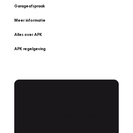
Garageafspraak
Meer informatie
Alles over APK
APK regelgeving
APK Keuring bij
Vakgarage!
Is het weer tijd voor de jaarlijkse APK? Ga
snel naar Vakgarage bij u in de buurt, en ga
zonder zorgen de weg op!