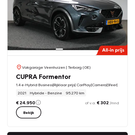
Vakgarage Veenhuizen
| Terborg (GE)
CUPRA Formentor
1.4 e-Hybrid Business|Rijklaar prijs| CarPlay|Camera|Sfeer|
2021
Hybride - Benzine
95.270 km
€ 24.950
€ 302
of v.a.
/mnd
Bekijk