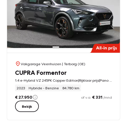
Vakgarage Veenhuizen
| Terborg (GE)
CUPRA Formentor
1.4 e-Hybrid VZ 245PK Copper Edition|Rijklaar prijs|Pano dak|Camera|Memory|Elek. klep|Stoel/stuur ver.|
2023
Hybride - Benzine
84.780 km
€ 27.950
€ 331
of v.a.
/mnd
Bekijk