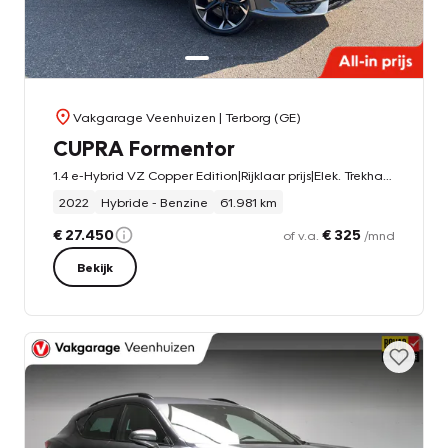
Vakgarage Veenhuizen
| Terborg (GE)
CUPRA Formentor
1.4 e-Hybrid VZ Copper Edition|Rijklaar prijs|Elek. Trekhaak|Elek. klep|Super sport stuurwiel|Stoel/stuur verw.|
2022
Hybride - Benzine
61.981 km
€ 27.450
€ 325
of v.a.
/mnd
Bekijk