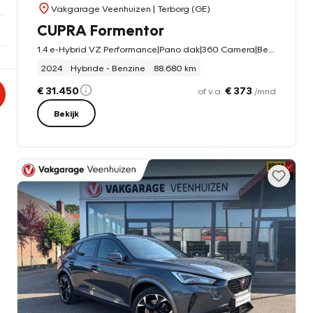
Vakgarage Veenhuizen
| Terborg (GE)
CUPRA Formentor
1.4 e-Hybrid VZ Performance|Pano dak|360 Camera|Beats Audio|Elek. Trekhaak|Elek. Klep|
2024
Hybride - Benzine
88.680 km
€ 31.450
€ 373
of v.a.
/mnd
Bekijk