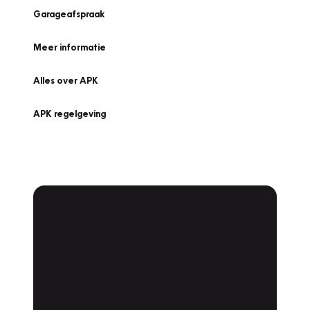
Garageafspraak
Meer informatie
Alles over APK
APK regelgeving
APK Keuring bij
Vakgarage!
Is het weer tijd voor de jaarlijkse APK? Ga
snel naar Vakgarage bij u in de buurt, en ga
zonder zorgen de weg op!