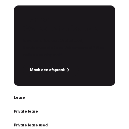
Plan een
Werkplaatsafspraak
Is uw auto toe aan Onderhoud,
Bandenwissel of een Vakantiecheck? Plan
online een afspraak!
Maak een afspraak
Lease
Private lease
Private lease used