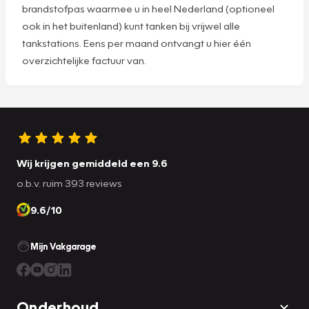
brandstofpas waarmee u in heel Nederland (optioneel
ook in het buitenland) kunt tanken bij vrijwel alle
tankstations. Eens per maand ontvangt u hier één
overzichtelijke factuur van.
Wij krijgen gemiddeld een 9.6
o.b.v. ruim 393 reviews
9.6/10
Mijn Vakgarage
Onderhoud