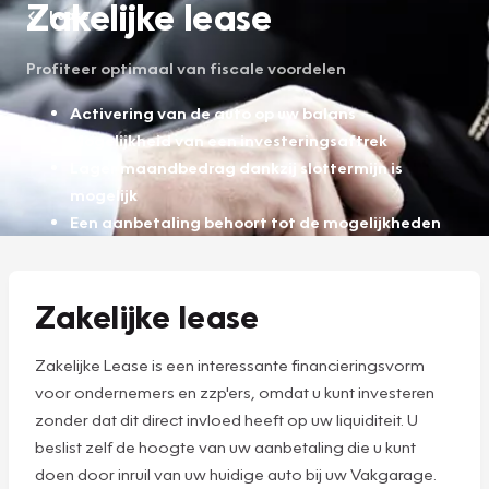
Zakelijke lease
Lease
Profiteer optimaal van fiscale voordelen
Activering van de auto op uw balans
Mogelijkheid van een investeringsaftrek
Lager maandbedrag dankzij slottermijn is
mogelijk
Een aanbetaling behoort tot de mogelijkheden
Zakelijke lease
Zakelijke Lease is een interessante financieringsvorm
voor ondernemers en zzp'ers, omdat u kunt investeren
zonder dat dit direct invloed heeft op uw liquiditeit. U
beslist zelf de hoogte van uw aanbetaling die u kunt
doen door inruil van uw huidige auto bij uw Vakgarage.