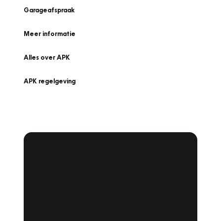
Garageafspraak
Meer informatie
Alles over APK
APK regelgeving
APK Keuring bij
Vakgarage!
Is het weer tijd voor de jaarlijkse APK? Ga
snel naar Vakgarage bij u in de buurt, en ga
zonder zorgen de weg op!