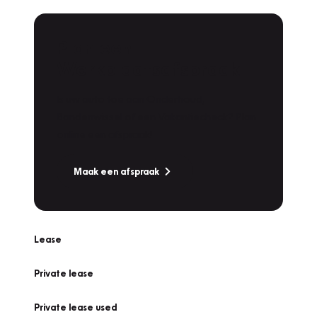
Plan een
Werkplaatsafspraak
Is uw auto toe aan Onderhoud,
Bandenwissel of een Vakantiecheck? Plan
online een afspraak!
Maak een afspraak
Lease
Private lease
Private lease used