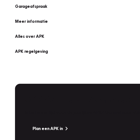
Garageafspraak
Meer informatie
Alles over APK
APK regelgeving
APK Keuring bij Vakgarage!
Is het weer tijd voor de jaarlijkse APK? Ga snel naar V
Plan een APK in