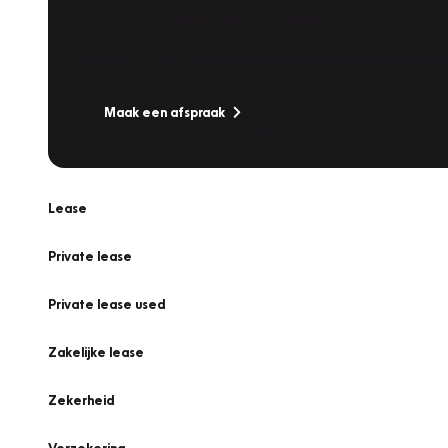
Werkplaatsafspraak
Is uw auto toe aan Onderhoud, Bandenwissel of een Va
Maak een afspraak
Lease
Private lease
Private lease used
Zakelijke lease
Zekerheid