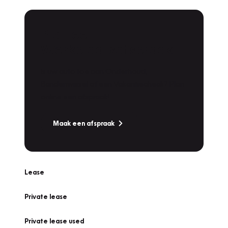
Plan een
Werkplaatsafspraak
Is uw auto toe aan Onderhoud,
Bandenwissel of een Vakantiecheck? Plan
online een afspraak!
Maak een afspraak
Lease
Private lease
Private lease used