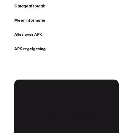
Garageafspraak
Meer informatie
Alles over APK
APK regelgeving
APK Keuring bij
Vakgarage!
Is het weer tijd voor de jaarlijkse APK? Ga
snel naar Vakgarage bij u in de buurt, en ga
zonder zorgen de weg op!