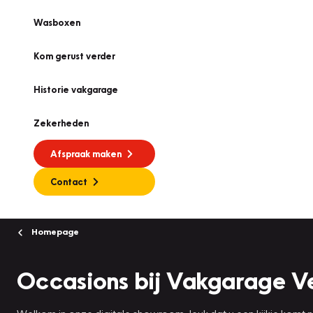
Wasboxen
Kom gerust verder
Historie vakgarage
Zekerheden
Afspraak maken
Contact
Homepage
Occasions bij Vakgarage V
Welkom in onze digitale showroom, leuk dat u een kijkje komt