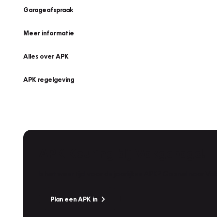
Garageafspraak
Meer informatie
Alles over APK
APK regelgeving
APK Keuring bij Vakgarage!
Is het weer tijd voor de jaarlijkse APK? Ga snel naar V
Plan een APK in