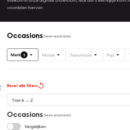
voordelen hiervan.
Occasions
Geen resultaten
Merk
Model
Transmissie
Prijs
1
Reset alle filters
Occasions
Geen resultaten
Vergelijken