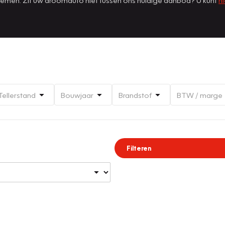
Tellerstand
Bouwjaar
Brandstof
BTW / marge
Filteren