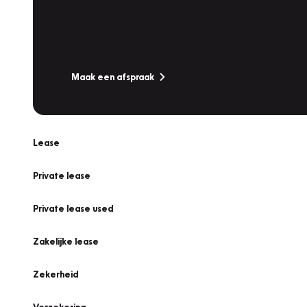
Werkplaatsafspraak
Is uw auto toe aan Onderhoud, Bandenwissel of een Va
Maak een afspraak
Lease
Private lease
Private lease used
Zakelijke lease
Zekerheid