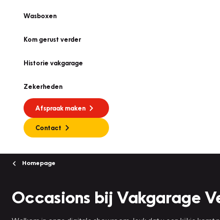
Wasboxen
Kom gerust verder
Historie vakgarage
Zekerheden
Afspraak maken
Contact
Homepage
Occasions bij Vakgarage V
Welkom in onze digitale showroom, leuk dat u een kijkje komt