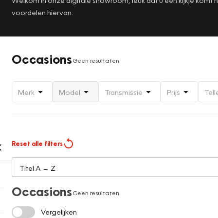
voordelen hiervan.
Occasions
Geen resultaten
Merk
Model
Transmissie
Prijs
Tell
Reset alle filters
Occasions
Geen resultaten
Vergelijken