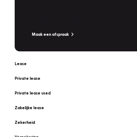
Werkplaatsafspraak
Is uw auto toe aan Onderhoud, Bandenwissel of een Va
Maak een afspraak
Lease
Private lease
Private lease used
Zakelijke lease
Zekerheid