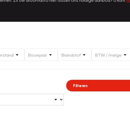
erstand
Bouwjaar
Brandstof
BTW / marge
Filteren