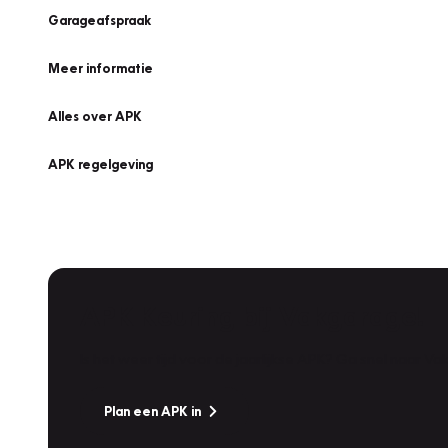
Garageafspraak
Meer informatie
Alles over APK
APK regelgeving
APK Keuring bij Vakgarage!
Is het weer tijd voor de jaarlijkse APK? Ga snel naar V
Plan een APK in