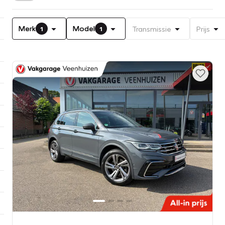
Merk
Model
Transmissie
Prijs
1
1