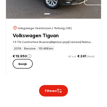
Vakgarage Veenhuizen
| Terborg (GE)
Volkswagen Tiguan
1.5 TSI Comfortline Business|Rijklaar prijs|Camera|Trekhaak|Stoelverw.|CarPlay|
2019
Benzine
113.468 km
€ 19.950
€ 241
of v.a.
/mnd
Bekijk
Filteren