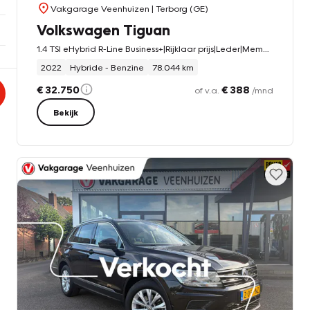
Vakgarage Veenhuizen
| Terborg (GE)
Volkswagen Tiguan
1.4 TSI eHybrid R-Line Business+|Rijklaar prijs|Leder|Memory|Camera|Dodehoek|Carplay|Navi|
2022
Hybride - Benzine
78.044 km
€ 32.750
€ 388
of v.a.
/mnd
Bekijk