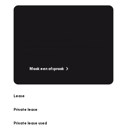
Plan een
Werkplaatsafspraak
Is uw auto toe aan Onderhoud,
Bandenwissel of een Vakantiecheck? Plan
online een afspraak!
Maak een afspraak
Lease
Private lease
Private lease used