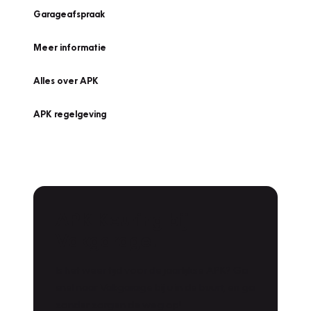
Garageafspraak
Meer informatie
Alles over APK
APK regelgeving
APK Keuring bij
Vakgarage!
Is het weer tijd voor de jaarlijkse APK? Ga
snel naar Vakgarage bij u in de buurt, en ga
zonder zorgen de weg op!