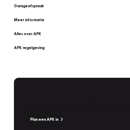
Garageafspraak
Meer informatie
Alles over APK
APK regelgeving
APK Keuring bij Vakgarage!
Is het weer tijd voor de jaarlijkse APK? Ga snel naar V
Plan een APK in