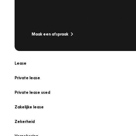
Werkplaatsafspraak
Is uw auto toe aan Onderhoud, Bandenwissel of een Va
Maak een afspraak
Lease
Private lease
Private lease used
Zakelijke lease
Zekerheid