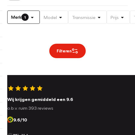
Merk
Model
Transmissie
Prijs
1
Filteren
Wij krijgen gemiddeld een 9.6
o.b.v. ruim 393 reviews
9.6/10