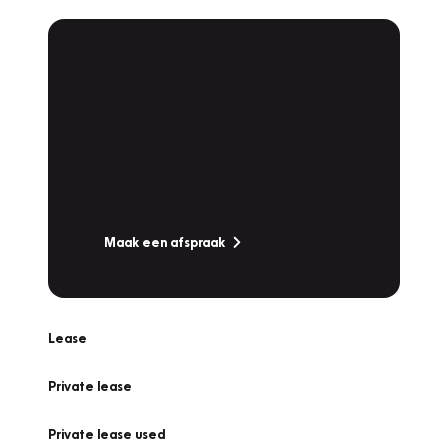
Plan een
Werkplaatsafspraak
Is uw auto toe aan Onderhoud,
Bandenwissel of een Vakantiecheck? Plan
online een afspraak!
Maak een afspraak
Lease
Private lease
Private lease used