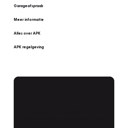
Garageafspraak
Meer informatie
Alles over APK
APK regelgeving
APK Keuring bij
Vakgarage!
Is het weer tijd voor de jaarlijkse APK? Ga
snel naar Vakgarage bij u in de buurt, en ga
zonder zorgen de weg op!